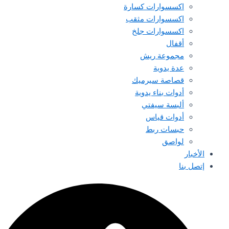
اكسسوارات كسارة
اكسسوارات مثقب
اكسسوارات جلخ
أقفال
مجموعة ريش
عدة يدوية
قصاصة سيرميك
أدوات بناء يدوية
ألبسة سيفتي
أدوات قياس
حبسات ربط
لواصق
الأخبار
إتصل بنا