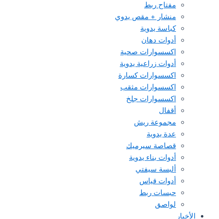
مفتاح ربط
منشار + مقص يدوي
كباسة يدوية
أدوات دهان
اكسسوارات صحية
أدوات زراعية يدوية
اكسسوارات كسارة
اكسسوارات مثقب
اكسسوارات جلخ
أقفال
مجموعة ريش
عدة يدوية
قصاصة سيرميك
أدوات بناء يدوية
ألبسة سيفتي
أدوات قياس
حبسات ربط
لواصق
الأخبار