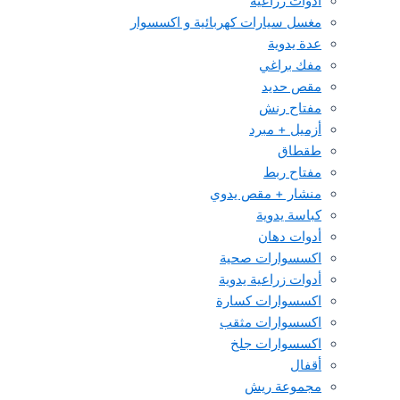
أدوات زراعية
مغسل سيارات كهربائية و اكسسوار
عدة يدوية
مفك براغي
مقص حديد
مفتاح رنش
أزميل + مبرد
طقطاق
مفتاح ربط
منشار + مقص يدوي
كباسة يدوية
أدوات دهان
اكسسوارات صحية
أدوات زراعية يدوية
اكسسوارات كسارة
اكسسوارات مثقب
اكسسوارات جلخ
أقفال
مجموعة ريش