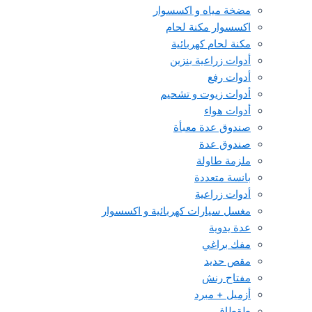
مضخة مياه و اكسسوار
اكسسوار مكنة لحام
مكنة لحام كهربائية
أدوات زراعية بنزين
أدوات رفع
أدوات زيوت و تشحيم
أدوات هواء
صندوق عدة معبأة
صندوق عدة
ملزمة طاولة
بانسة متعددة
أدوات زراعية
مغسل سيارات كهربائية و اكسسوار
عدة يدوية
مفك براغي
مقص حديد
مفتاح رنش
أزميل + مبرد
طقطاق