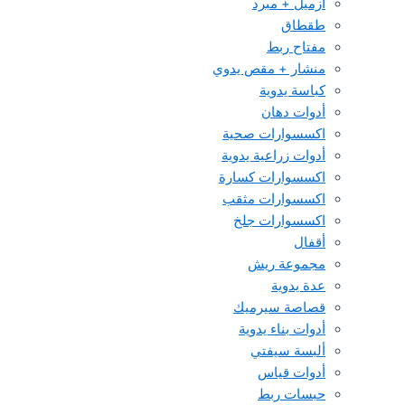
أزميل + مبرد
طقطاق
مفتاح ربط
منشار + مقص يدوي
كباسة يدوية
أدوات دهان
اكسسوارات صحية
أدوات زراعية يدوية
اكسسوارات كسارة
اكسسوارات مثقب
اكسسوارات جلخ
أقفال
مجموعة ريش
عدة يدوية
قصاصة سيرميك
أدوات بناء يدوية
ألبسة سيفتي
أدوات قياس
حبسات ربط