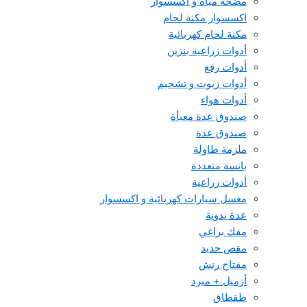
مضخة مياه و اكسسوار
اكسسوار مكنة لحام
مكنة لحام كهربائية
أدوات زراعية بنزين
أدوات رفع
أدوات زيوت و تشحيم
أدوات هواء
صندوق عدة معبأة
صندوق عدة
ملزمة طاولة
بانسة متعددة
أدوات زراعية
مغسل سيارات كهربائية و اكسسوار
عدة يدوية
مفك براغي
مقص حديد
مفتاح رنش
أزميل + مبرد
طقطاق