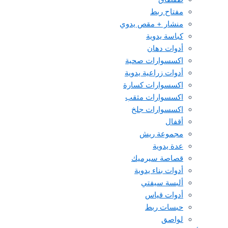
مفتاح ربط
منشار + مقص يدوي
كباسة يدوية
أدوات دهان
اكسسوارات صحية
أدوات زراعية يدوية
اكسسوارات كسارة
اكسسوارات مثقب
اكسسوارات جلخ
أقفال
مجموعة ريش
عدة يدوية
قصاصة سيرميك
أدوات بناء يدوية
ألبسة سيفتي
أدوات قياس
حبسات ربط
لواصق