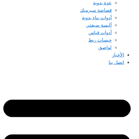
عدة يدوية
قصاصة سيرميك
أدوات بناء يدوية
ألبسة سيفتي
أدوات قياس
حبسات ربط
لواصق
الأخبار
إتصل بنا