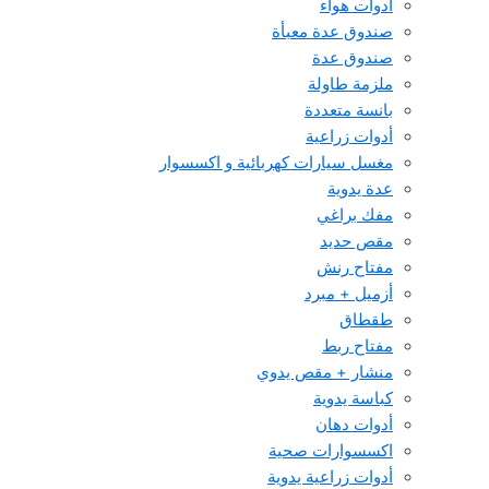
أدوات هواء
صندوق عدة معبأة
صندوق عدة
ملزمة طاولة
بانسة متعددة
أدوات زراعية
مغسل سيارات كهربائية و اكسسوار
عدة يدوية
مفك براغي
مقص حديد
مفتاح رنش
أزميل + مبرد
طقطاق
مفتاح ربط
منشار + مقص يدوي
كباسة يدوية
أدوات دهان
اكسسوارات صحية
أدوات زراعية يدوية