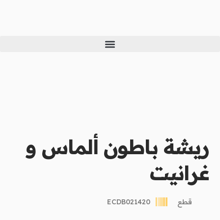
خطي
لى
لمحتوى
ريشة باطون ألماس و
غرانيت
قطع
ECDB021420