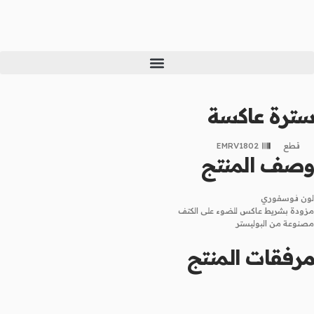
خطي
لى
لمحتوى
سترة عاكسة
قطع
EMRV1802
وصف المنتج
لون فوسفوري
مزودة بشريط عاكس للضوء على الكتف
مصنوعة من البوليستر
مرفقات المنتج