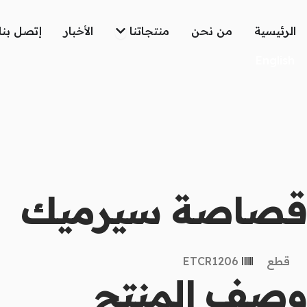
خطي
لى
Open منتجاتنا
الرئيسية
من نحن
منتجاتنا
الأخبار
إتصل بنا
لمحتوى
English
قصاصة سيرميك
قطع
ETCR1206
وصف المنتج