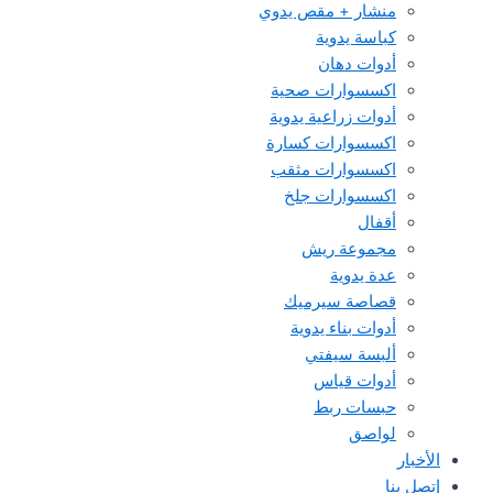
منشار + مقص يدوي
كباسة يدوية
أدوات دهان
اكسسوارات صحية
أدوات زراعية يدوية
اكسسوارات كسارة
اكسسوارات مثقب
اكسسوارات جلخ
أقفال
مجموعة ريش
عدة يدوية
قصاصة سيرميك
أدوات بناء يدوية
ألبسة سيفتي
أدوات قياس
حبسات ربط
لواصق
الأخبار
إتصل بنا