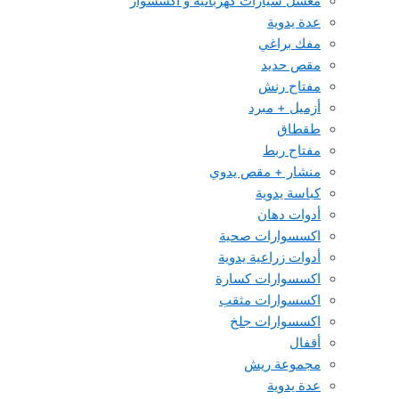
مغسل سيارات كهربائية و اكسسوار
عدة يدوية
مفك براغي
مقص حديد
مفتاح رنش
أزميل + مبرد
طقطاق
مفتاح ربط
منشار + مقص يدوي
كباسة يدوية
أدوات دهان
اكسسوارات صحية
أدوات زراعية يدوية
اكسسوارات كسارة
اكسسوارات مثقب
اكسسوارات جلخ
أقفال
مجموعة ريش
عدة يدوية