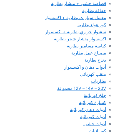
قصاصة خشب + منشار بطارية
حفافة بطارية
مغسل سيارات بطارية + اكسسوار
كور هواء بطارية
سشوار حراري بطارية + اكسسوار
اكسسوار منشار شجر بطارية
كباسة مسامير بطارية
مصباح عمل بطارية
بخاخ بطارية
أدوات دهان و اكسسوار
مثقب كهربائي
بطاريات
12V – 14V – 20V مجموعة
جلخ كهربائية
كسارة كهربائية
أدوات دهان كهربائية
أدوات كهربائية
أدوات خشب
كهربائيات