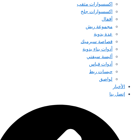
اكسسوارات مثقب
اكسسوارات جلخ
أقفال
مجموعة ريش
عدة يدوية
قصاصة سيرميك
أدوات بناء يدوية
ألبسة سيفتي
أدوات قياس
حبسات ربط
لواصق
الأخبار
إتصل بنا