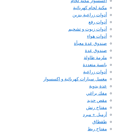
اكسسوار مكنة لحام
مكنة لحام كهربائية
أدوات زراعية بنزين
أدوات رفع
أدوات زيوت و تشحيم
أدوات هواء
صندوق عدة معبأة
صندوق عدة
ملزمة طاولة
بانسة متعددة
أدوات زراعية
مغسل سيارات كهربائية و اكسسوار
عدة يدوية
مفك براغي
مقص حديد
مفتاح رنش
أزميل + مبرد
طقطاق
مفتاح ربط