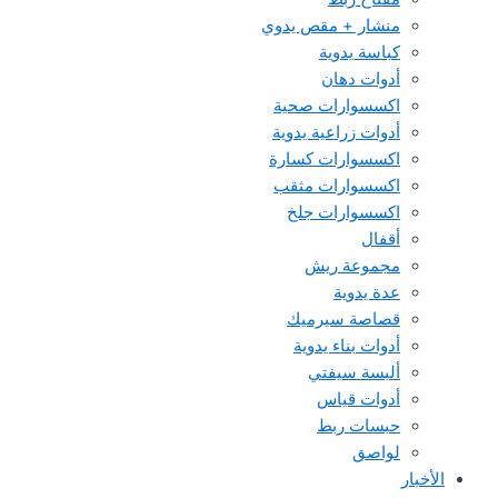
منشار + مقص يدوي
كباسة يدوية
أدوات دهان
اكسسوارات صحية
أدوات زراعية يدوية
اكسسوارات كسارة
اكسسوارات مثقب
اكسسوارات جلخ
أقفال
مجموعة ريش
عدة يدوية
قصاصة سيرميك
أدوات بناء يدوية
ألبسة سيفتي
أدوات قياس
حبسات ربط
لواصق
الأخبار