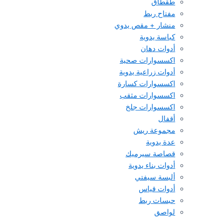
طقطاق
مفتاح ربط
منشار + مقص يدوي
كباسة يدوية
أدوات دهان
اكسسوارات صحية
أدوات زراعية يدوية
اكسسوارات كسارة
اكسسوارات مثقب
اكسسوارات جلخ
أقفال
مجموعة ريش
عدة يدوية
قصاصة سيرميك
أدوات بناء يدوية
ألبسة سيفتي
أدوات قياس
حبسات ربط
لواصق