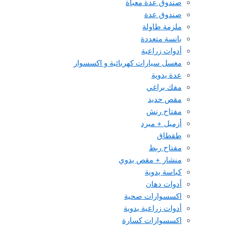
صندوق عدة معبأة
صندوق عدة
ملزمة طاولة
بانسة متعددة
أدوات زراعية
مغسل سيارات كهربائية و اكسسوار
عدة يدوية
مفك براغي
مقص حديد
مفتاح رنش
أزميل + مبرد
طقطاق
مفتاح ربط
منشار + مقص يدوي
كباسة يدوية
أدوات دهان
اكسسوارات صحية
أدوات زراعية يدوية
اكسسوارات كسارة