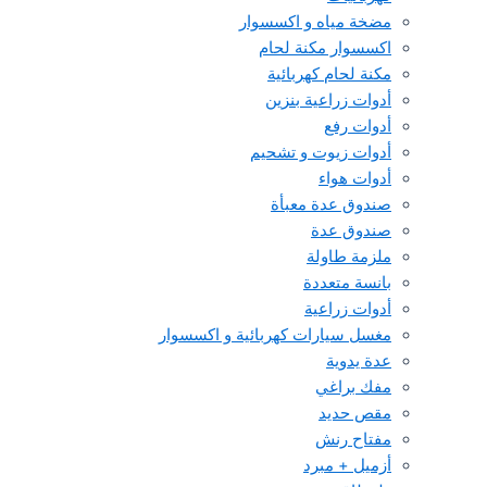
مضخة مياه و اكسسوار
اكسسوار مكنة لحام
مكنة لحام كهربائية
أدوات زراعية بنزين
أدوات رفع
أدوات زيوت و تشحيم
أدوات هواء
صندوق عدة معبأة
صندوق عدة
ملزمة طاولة
بانسة متعددة
أدوات زراعية
مغسل سيارات كهربائية و اكسسوار
عدة يدوية
مفك براغي
مقص حديد
مفتاح رنش
أزميل + مبرد