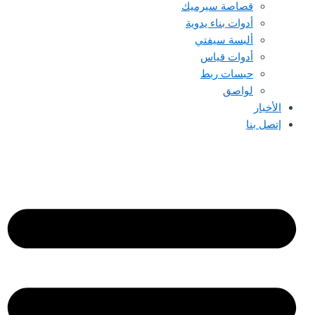
قصاصة سيرميك
أدوات بناء يدوية
ألبسة سيفتي
أدوات قياس
حبسات ربط
لواصق
الأخبار
إتصل بنا