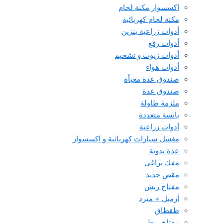
اكسسوار مكنة لحام
مكنة لحام كهربائية
أدوات زراعية بنزين
أدوات رفع
أدوات زيوت و تشحيم
أدوات هواء
صندوق عدة معبأة
صندوق عدة
ملزمة طاولة
بانسة متعددة
أدوات زراعية
مغسل سيارات كهربائية و اكسسوار
عدة يدوية
مفك براغي
مقص حديد
مفتاح رنش
أزميل + مبرد
طقطاق
مفتاح ربط