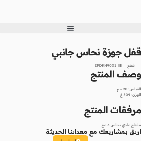
خطي
لى
لمحتوى
قفل جوزة نحاس جانبي
قطع
EPDKH9001
وصف المنتج
القياس: 90 مم
الوزن: 609 غ
مرفقات المنتج
مفتاح عادي نحاس 3 مع
ارتقِ بمشاريعك مع معداتنا الحديثة