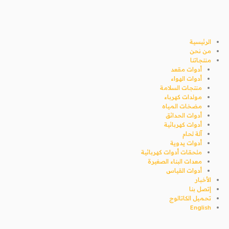
خطي
لى
لمحتوى
الرئيسية
من نحن
منتجاتنا
أدوات مقعد
أدوات الهواء
منتجات السلامة
مولدات كهرباء
مضخات المياه
أدوات الحدائق
أدوات كهربائية
آلة لحام
أدوات يدوية
ملحقات أدوات كهربائية
معدات البناء الصغيرة
أدوات القياس
الأخبار
إتصل بنا
تحميل الكاتالوج
English