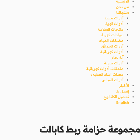
الرئيسية
من نحن
منتجاتنا
أدوات مقعد
أدوات الهواء
منتجات السلامة
مولدات كهرباء
مضخات المياه
أدوات الحدائق
أدوات كهربائية
آلة لحام
أدوات يدوية
ملحقات أدوات كهربائية
معدات البناء الصغيرة
أدوات القياس
الأخبار
إتصل بنا
تحميل الكاتالوج
English
مجموعة حزامة ربط كابالت