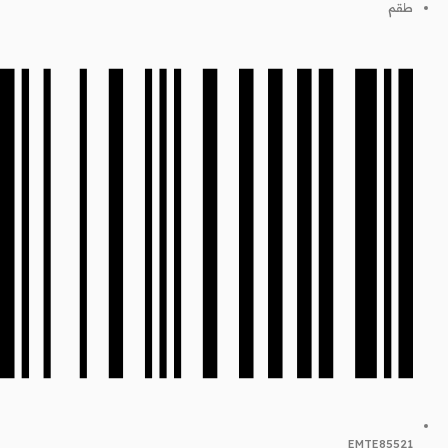
طقم
EMTE85521