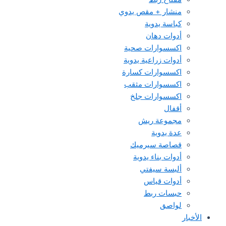
منشار + مقص يدوي
كباسة يدوية
أدوات دهان
اكسسوارات صحية
أدوات زراعية يدوية
اكسسوارات كسارة
اكسسوارات مثقب
اكسسوارات جلخ
أقفال
مجموعة ريش
عدة يدوية
قصاصة سيرميك
أدوات بناء يدوية
ألبسة سيفتي
أدوات قياس
حبسات ربط
لواصق
الأخبار