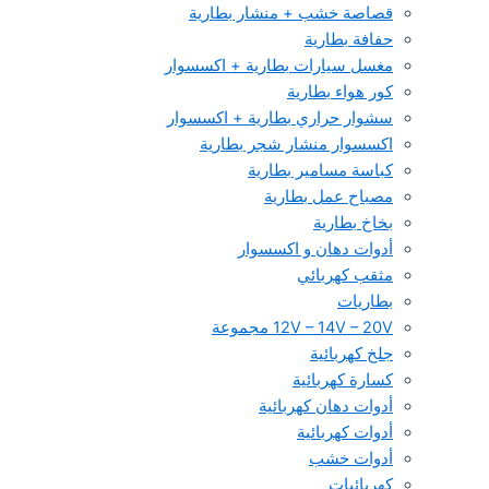
قصاصة خشب + منشار بطارية
حفافة بطارية
مغسل سيارات بطارية + اكسسوار
كور هواء بطارية
سشوار حراري بطارية + اكسسوار
اكسسوار منشار شجر بطارية
كباسة مسامير بطارية
مصباح عمل بطارية
بخاخ بطارية
أدوات دهان و اكسسوار
مثقب كهربائي
بطاريات
12V – 14V – 20V مجموعة
جلخ كهربائية
كسارة كهربائية
أدوات دهان كهربائية
أدوات كهربائية
أدوات خشب
كهربائيات