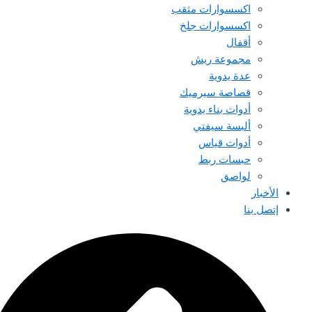
اكسسوارات مثقب
اكسسوارات جلخ
أقفال
مجموعة ريش
عدة يدوية
قصاصة سيرميك
أدوات بناء يدوية
ألبسة سيفتي
أدوات قياس
حبسات ربط
لواصق
الأخبار
إتصل بنا