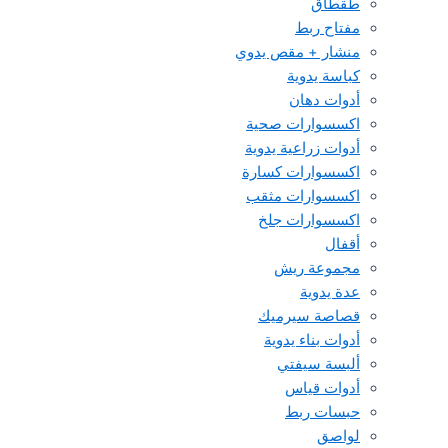
طقطاق
مفتاح ربط
منشار + مقص يدوي
كباسة يدوية
أدوات دهان
اكسسوارات صحية
أدوات زراعية يدوية
اكسسوارات كسارة
اكسسوارات مثقب
اكسسوارات جلخ
أقفال
مجموعة ريش
عدة يدوية
قصاصة سيرميك
أدوات بناء يدوية
ألبسة سيفتي
أدوات قياس
حبسات ربط
لواصق