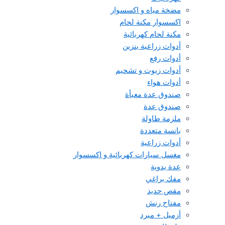
مضخة مياه و اكسسوار
اكسسوار مكنة لحام
مكنة لحام كهربائية
أدوات زراعية بنزين
أدوات رفع
أدوات زيوت و تشحيم
أدوات هواء
صندوق عدة معبأة
صندوق عدة
ملزمة طاولة
بانسة متعددة
أدوات زراعية
مغسل سيارات كهربائية و اكسسوار
عدة يدوية
مفك براغي
مقص حديد
مفتاح رنش
أزميل + مبرد