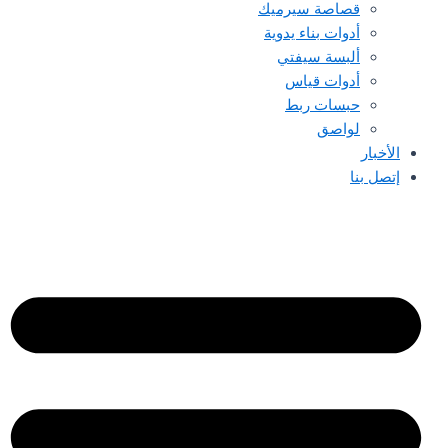
قصاصة سيرميك
أدوات بناء يدوية
ألبسة سيفتي
أدوات قياس
حبسات ربط
لواصق
الأخبار
إتصل بنا