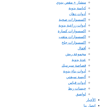
منشار + مقص يدوي
كباسة يدوية
أدوات دهان
اكسسوارات صحية
أدوات زراعية يدوية
اكسسوارات كسارة
اكسسوارات مثقب
اكسسوارات جلخ
أقفال
مجموعة ريش
عدة يدوية
قصاصة سيرميك
أدوات بناء يدوية
ألبسة سيفتي
أدوات قياس
حبسات ربط
لواصق
الأخبار
إتصل بنا