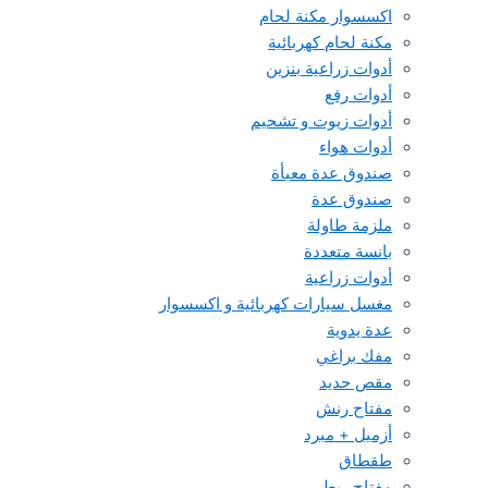
اكسسوار مكنة لحام
مكنة لحام كهربائية
أدوات زراعية بنزين
أدوات رفع
أدوات زيوت و تشحيم
أدوات هواء
صندوق عدة معبأة
صندوق عدة
ملزمة طاولة
بانسة متعددة
أدوات زراعية
مغسل سيارات كهربائية و اكسسوار
عدة يدوية
مفك براغي
مقص حديد
مفتاح رنش
أزميل + مبرد
طقطاق
مفتاح ربط