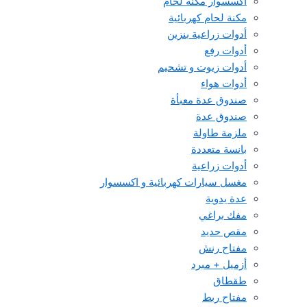
اكسسوار مكنة لحام
مكنة لحام كهربائية
أدوات زراعية بنزين
أدوات رفع
أدوات زيوت و تشحيم
أدوات هواء
صندوق عدة معبأة
صندوق عدة
ملزمة طاولة
بانسة متعددة
أدوات زراعية
مغسل سيارات كهربائية و اكسسوار
عدة يدوية
مفك براغي
مقص حديد
مفتاح رنش
أزميل + مبرد
طقطاق
مفتاح ربط