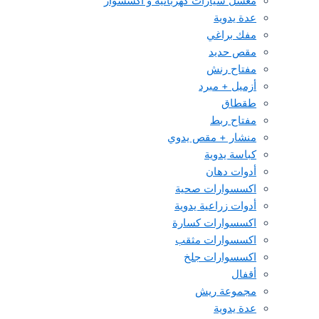
مغسل سيارات كهربائية و اكسسوار
عدة يدوية
مفك براغي
مقص حديد
مفتاح رنش
أزميل + مبرد
طقطاق
مفتاح ربط
منشار + مقص يدوي
كباسة يدوية
أدوات دهان
اكسسوارات صحية
أدوات زراعية يدوية
اكسسوارات كسارة
اكسسوارات مثقب
اكسسوارات جلخ
أقفال
مجموعة ريش
عدة يدوية