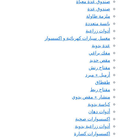
صندوق عدة معبأة
صندوق عدة
ملزمة طاولة
بانسة متعددة
أدوات زراعية
مغسل سيارات كهربائية و اكسسوار
عدة يدوية
مفك براغي
مقص حديد
مفتاح رنش
أزميل + مبرد
طقطاق
مفتاح ربط
منشار + مقص يدوي
كباسة يدوية
أدوات دهان
اكسسوارات صحية
أدوات زراعية يدوية
اكسسوارات كسارة