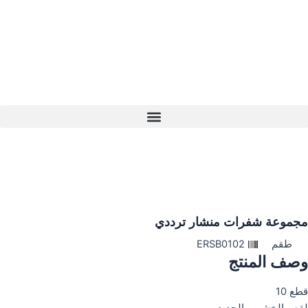
خطي
لى
لمحتوى
مجموعة شفرات منشار ترددي
طقم
ERSB0102
وصف المنتج
قطع 10