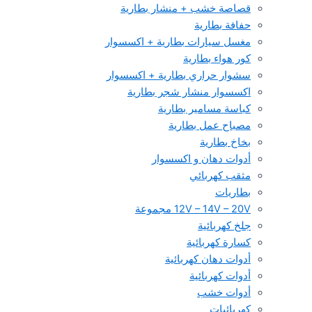
قصاصة خشب + منشار بطارية
حفافة بطارية
مغسل سيارات بطارية + اكسسوار
كور هواء بطارية
سشوار حراري بطارية + اكسسوار
اكسسوار منشار شجر بطارية
كباسة مسامير بطارية
مصباح عمل بطارية
بخاخ بطارية
أدوات دهان و اكسسوار
مثقب كهربائي
بطاريات
12V – 14V – 20V مجموعة
جلخ كهربائية
كسارة كهربائية
أدوات دهان كهربائية
أدوات كهربائية
أدوات خشب
كهربائيات