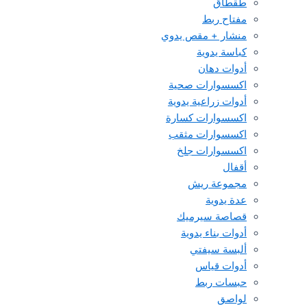
طقطاق
مفتاح ربط
منشار + مقص يدوي
كباسة يدوية
أدوات دهان
اكسسوارات صحية
أدوات زراعية يدوية
اكسسوارات كسارة
اكسسوارات مثقب
اكسسوارات جلخ
أقفال
مجموعة ريش
عدة يدوية
قصاصة سيرميك
أدوات بناء يدوية
ألبسة سيفتي
أدوات قياس
حبسات ربط
لواصق