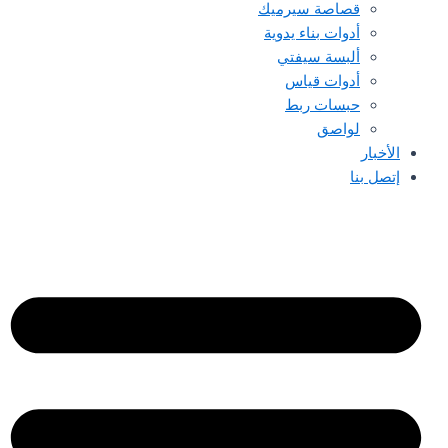
قصاصة سيرميك
أدوات بناء يدوية
ألبسة سيفتي
أدوات قياس
حبسات ربط
لواصق
الأخبار
إتصل بنا