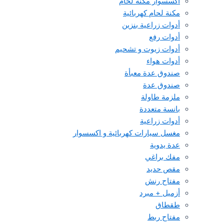
اكسسوار مكنة لحام
مكنة لحام كهربائية
أدوات زراعية بنزين
أدوات رفع
أدوات زيوت و تشحيم
أدوات هواء
صندوق عدة معبأة
صندوق عدة
ملزمة طاولة
بانسة متعددة
أدوات زراعية
مغسل سيارات كهربائية و اكسسوار
عدة يدوية
مفك براغي
مقص حديد
مفتاح رنش
أزميل + مبرد
طقطاق
مفتاح ربط