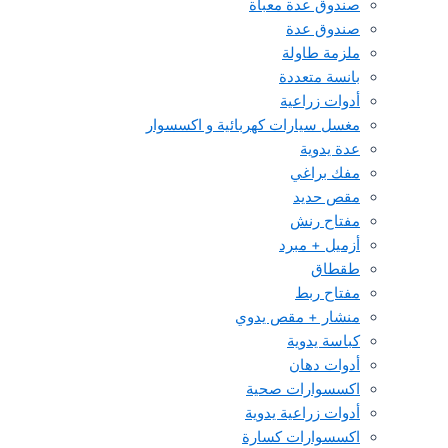
صندوق عدة معبأة
صندوق عدة
ملزمة طاولة
بانسة متعددة
أدوات زراعية
مغسل سيارات كهربائية و اكسسوار
عدة يدوية
مفك براغي
مقص حديد
مفتاح رنش
أزميل + مبرد
طقطاق
مفتاح ربط
منشار + مقص يدوي
كباسة يدوية
أدوات دهان
اكسسوارات صحية
أدوات زراعية يدوية
اكسسوارات كسارة