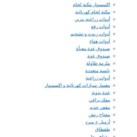
اكسسوار مكنة لحام
مكنة لحام كهربائية
أدوات زراعية بنزين
أدوات رفع
أدوات زيوت و تشحيم
أدوات هواء
صندوق عدة معبأة
صندوق عدة
ملزمة طاولة
بانسة متعددة
أدوات زراعية
مغسل سيارات كهربائية و اكسسوار
عدة يدوية
مفك براغي
مقص حديد
مفتاح رنش
أزميل + مبرد
طقطاق
مفتاح ربط