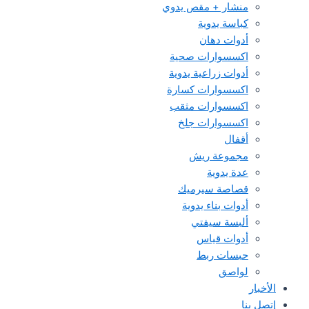
منشار + مقص يدوي
كباسة يدوية
أدوات دهان
اكسسوارات صحية
أدوات زراعية يدوية
اكسسوارات كسارة
اكسسوارات مثقب
اكسسوارات جلخ
أقفال
مجموعة ريش
عدة يدوية
قصاصة سيرميك
أدوات بناء يدوية
ألبسة سيفتي
أدوات قياس
حبسات ربط
لواصق
الأخبار
إتصل بنا