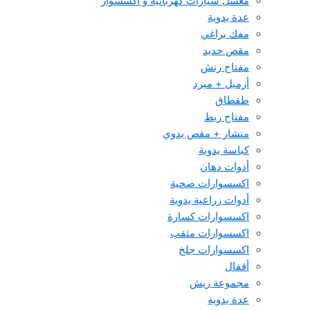
مغسل سيارات كهربائية و اكسسوار
عدة يدوية
مفك براغي
مقص حديد
مفتاح رنش
أزميل + مبرد
طقطاق
مفتاح ربط
منشار + مقص يدوي
كباسة يدوية
أدوات دهان
اكسسوارات صحية
أدوات زراعية يدوية
اكسسوارات كسارة
اكسسوارات مثقب
اكسسوارات جلخ
أقفال
مجموعة ريش
عدة يدوية