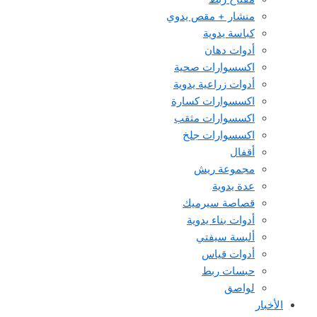
منشار + مقص يدوي
كباسة يدوية
أدوات دهان
اكسسوارات صحية
أدوات زراعية يدوية
اكسسوارات كسارة
اكسسوارات مثقب
اكسسوارات جلخ
أقفال
مجموعة ريش
عدة يدوية
قصاصة سيرميك
أدوات بناء يدوية
ألبسة سيفتي
أدوات قياس
حبسات ربط
لواصق
الأخبار