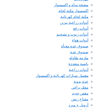
مضخة مياه و اكسسوار
اكسسوار مكنة لحام
مكنة لحام كهربائية
أدوات زراعية بنزين
أدوات رفع
أدوات زيوت و تشحيم
أدوات هواء
صندوق عدة معبأة
صندوق عدة
ملزمة طاولة
بانسة متعددة
أدوات زراعية
مغسل سيارات كهربائية و اكسسوار
عدة يدوية
مفك براغي
مقص حديد
مفتاح رنش
أزميل + مبرد