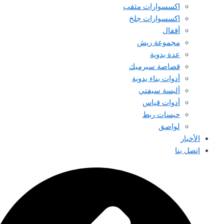
اكسسوارات مثقب
اكسسوارات جلخ
أقفال
مجموعة ريش
عدة يدوية
قصاصة سيرميك
أدوات بناء يدوية
ألبسة سيفتي
أدوات قياس
حبسات ربط
لواصق
الأخبار
إتصل بنا