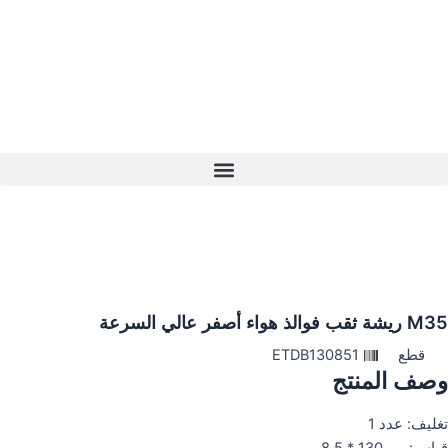
خطي
لى
لمحتوى
M35 ريشة ثقب فوالذ هواء أصفر عالي السرعة
قطع
ETDB130851
وصف المنتج
تغليف: عدد 1