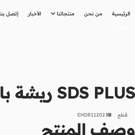
خطي
لى
Open منتجاتنا
الرئيسية
من نحن
منتجاتنا
الأخبار
إتصل بنا
لمحتوى
English
SDS PLUS ريشة باطون ألماس
قطع
EHDR11202
وصف المنتج